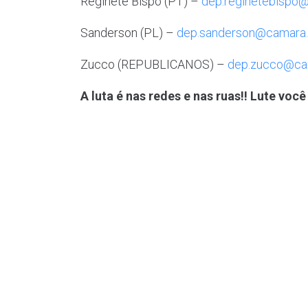
Reginete Bispo (PT) –
dep.reginetebispo@
Sanderson (PL) –
dep.sanderson@camara.l
Zucco (REPUBLICANOS) –
dep.zucco@cam
A luta é nas redes e nas ruas!! Lute vo