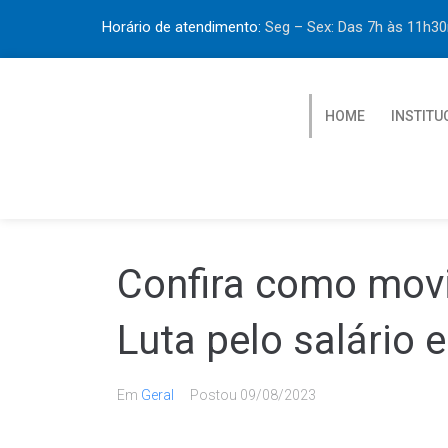
Horário de atendimento:
Seg – Sex: Das 7h às 11h
HOME
INSTITU
Confira como movi
Luta pelo salário 
Em
Geral
Postou
09/08/2023