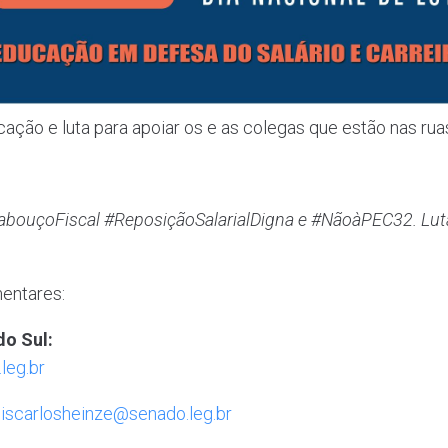
cação e luta para apoiar os e as colegas que estão nas rua
bouçoFiscal #ReposiçãoSalarialDigna e #NãoàPEC32. Luta
mentares:
do Sul:
leg.br
uiscarlosheinze@senado.leg.br