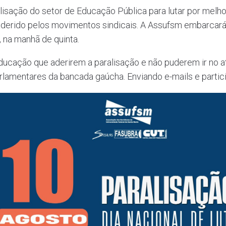
isação do setor de Educação Pública para lutar por melhor
rido pelos movimentos sindicais. A Assufsm embarcará na
na manhã de quinta.
ucação que aderirem a paralisação e não puderem ir no a
rlamentares da bancada gaúcha. Enviando e-mails e partic