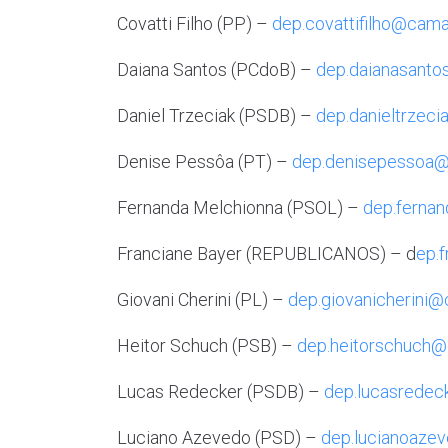
Covatti Filho (PP) –
dep.covattifilho@camar
Daiana Santos (PCdoB) –
dep.daianasanto
Daniel Trzeciak (PSDB) –
dep.danieltrzeci
Denise Pessôa (PT) –
dep.denisepessoa@
Fernanda Melchionna (PSOL) –
dep.ferna
Franciane Bayer (REPUBLICANOS) – d
ep.
Giovani Cherini (PL) –
dep.giovanicherini@
Heitor Schuch (PSB) –
dep.heitorschuch@
Lucas Redecker (PSDB) –
dep.lucasredec
Luciano Azevedo (PSD) –
dep.lucianoaze