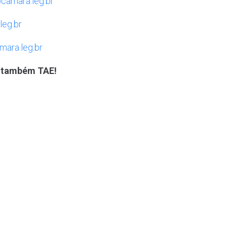
camara.leg.br
eg.br
ara.leg.br
cê também TAE!