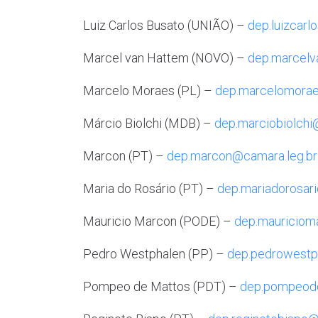
Luiz Carlos Busato (UNIÃO) –
dep.luizcarl
Marcel van Hattem (NOVO) –
dep.marcelv
Marcelo Moraes (PL) –
dep.marcelomorae
Márcio Biolchi (MDB) –
dep.marciobiolchi
Marcon (PT) –
dep.marcon@camara.leg.br
Maria do Rosário (PT) –
dep.mariadorosar
Mauricio Marcon (PODE) –
dep.mauriciom
Pedro Westphalen (PP) –
dep.pedrowestp
Pompeo de Mattos (PDT) –
dep.pompeode