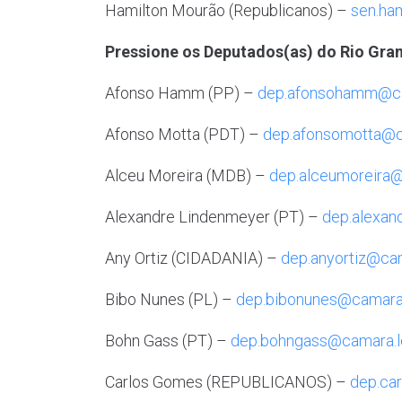
Hamilton Mourão (Republicanos) –
sen.ha
Pressione os Deputados(as) do Rio Gran
Afonso Hamm (PP) –
dep.afonsohamm@ca
Afonso Motta (PDT) –
dep.afonsomotta@c
Alceu Moreira (MDB) –
dep.alceumoreira@
Alexandre Lindenmeyer (PT) –
dep.alexan
Any Ortiz (CIDADANIA) –
dep.anyortiz@cam
Bibo Nunes (PL) –
dep.bibonunes@camara.
Bohn Gass (PT) –
dep.bohngass@camara.l
Carlos Gomes (REPUBLICANOS) –
dep.ca