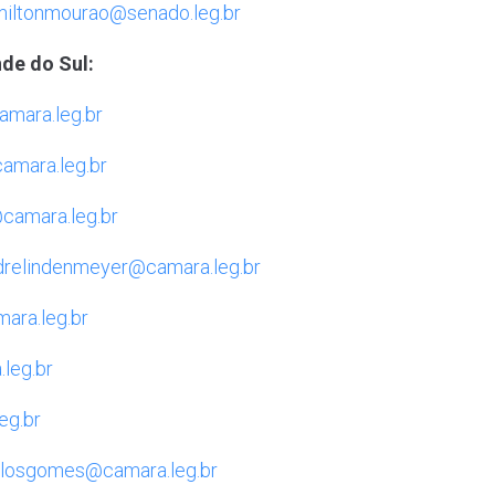
miltonmourao@senado.leg.br
de do Sul:
mara.leg.br
amara.leg.br
camara.leg.br
drelindenmeyer@camara.leg.br
ara.leg.br
leg.br
eg.br
rlosgomes@camara.leg.br