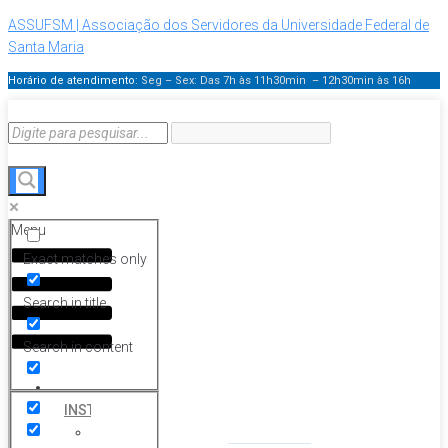
ASSUFSM | Associação dos Servidores da Universidade Federal de
Santa Maria
Horário de atendimento:
Seg – Sex: Das 7h às 11h30min – 12h30min
às 16h
Menu
Exact matches only
Search in title
Search in content
HOME
INSTITUCIONAL
Histórico