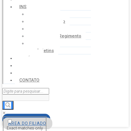
INSTITUCIONAL
Histórico
Coordenação
Financeiro
Estatuto e Regimento
Cartilhas
Boletins
NOTÍCIAS
SERVIÇOS
AGENDA
CONTATO
FILIE-SE
ÁREA DO FILIADO
Exact matches only