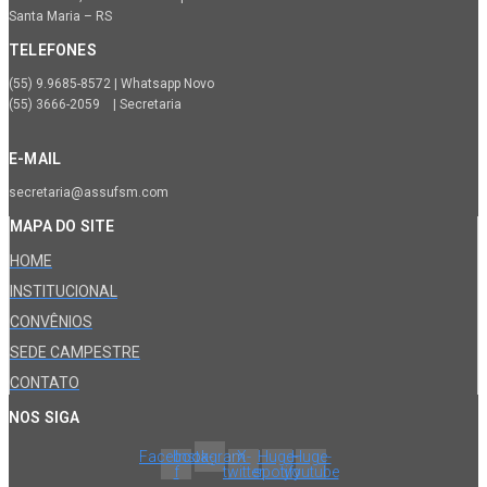
Santa Maria – RS
TELEFONES
(55) 9.9685-8572 | Whatsapp Novo
(55) 3666-2059 | Secretaria
E-MAIL
secretaria@assufsm.com
MAPA DO SITE
HOME
INSTITUCIONAL
CONVÊNIOS
SEDE CAMPESTRE
CONTATO
NOS SIGA
Facebook-
Instagram
X-
Huge-
Huge-
f
twitter
spotify
youtube