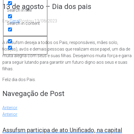
13 de agosto – Dia dos pais
Search in title
Em
Geral
Postou
13/08/2023
Search in content
A Assufsm deseja a todos os Pais, responsáveis, mães solo,
tios(as), avós e demais pessoas que realizam esse papel, um dia de
muita alegria com seus e suas filhas. Desejamos muita força e garra
para seguir lutando para garantir um futuro digno aos seus e suas
filhas.
Feliz dia dos Pais.
Navegação de Post
Anterior
Anterior
Assufsm participa de ato Unificado, na capital