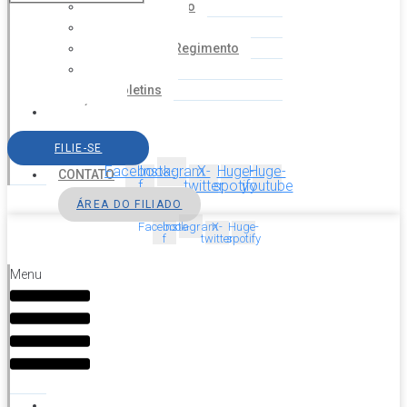
Coordenação
Financeiro
Estatuto e Regimento
Cartilhas
Boletins
NOTÍCIAS
SERVIÇOS
FILIE-SE
AGENDA
Facebook-
Instagram
X-
Huge-
Huge-
CONTATO
f
twitter
spotify
youtube
ÁREA DO FILIADO
Facebook-
Instagram
X-
Huge-
f
twitter
spotify
Menu
HOME