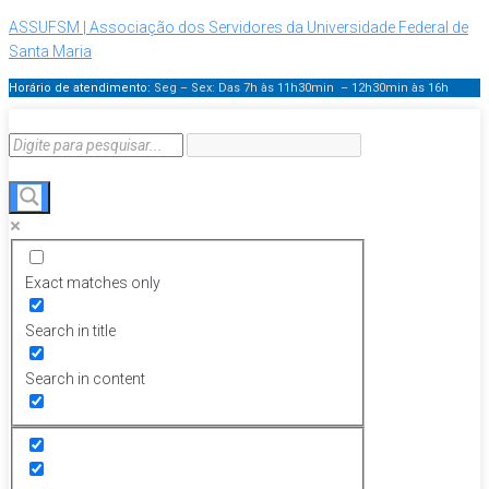
ASSUFSM | Associação dos Servidores da Universidade Federal de
Santa Maria
Horário de atendimento:
Seg – Sex: Das 7h às 11h30min – 12h30min
às 16h
Exact matches only
Search in title
Search in content