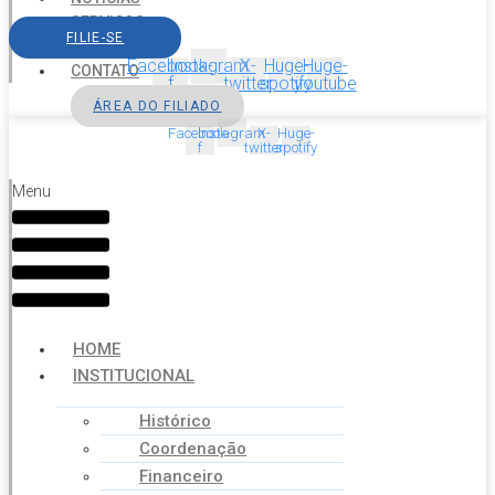
SERVIÇOS
FILIE-SE
AGENDA
Facebook-
Instagram
X-
Huge-
Huge-
CONTATO
f
twitter
spotify
youtube
ÁREA DO FILIADO
Facebook-
Instagram
X-
Huge-
f
twitter
spotify
Menu
HOME
INSTITUCIONAL
Histórico
Coordenação
Financeiro