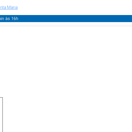
nta Maria
min
às 16h