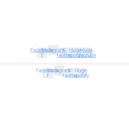
Facebook-
Instagram
X-
Huge-
Huge-
f
twitter
spotify
youtube
Facebook-
Instagram
X-
Huge-
f
twitter
spotify