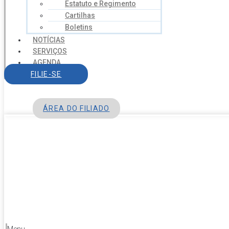
Estatuto e Regimento
Cartilhas
Boletins
NOTÍCIAS
SERVIÇOS
AGENDA
CONTATO
FILIE-SE
ÁREA DO FILIADO
Menu