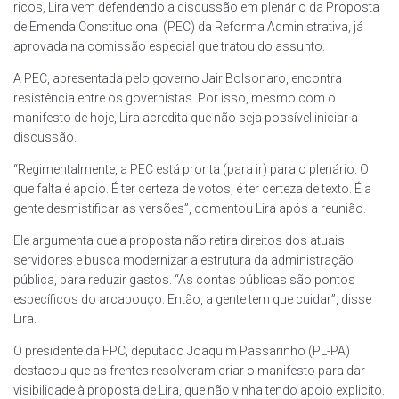
ricos, Lira vem defendendo a discussão em plenário da Proposta
de Emenda Constitucional (PEC) da Reforma Administrativa, já
aprovada na comissão especial que tratou do assunto.
A PEC, apresentada pelo governo Jair Bolsonaro, encontra
resistência entre os governistas. Por isso, mesmo com o
manifesto de hoje, Lira acredita que não seja possível iniciar a
discussão.
“Regimentalmente, a PEC está pronta (para ir) para o plenário. O
que falta é apoio. É ter certeza de votos, é ter certeza de texto. É a
gente desmistificar as versões”, comentou Lira após a reunião.
Ele argumenta que a proposta não retira direitos dos atuais
servidores e busca modernizar a estrutura da administração
pública, para reduzir gastos. “As contas públicas são pontos
específicos do arcabouço. Então, a gente tem que cuidar”, disse
Lira.
O presidente da FPC, deputado Joaquim Passarinho (PL-PA)
destacou que as frentes resolveram criar o manifesto para dar
visibilidade à proposta de Lira, que não vinha tendo apoio explicito.