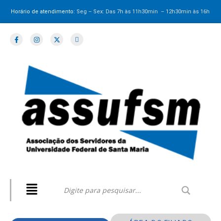
Horário de atendimento:
Seg – Sex: Das 7h às 11h30min – 12h30min
às 16h