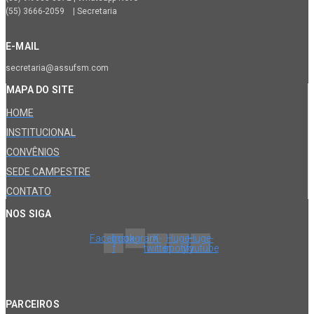
(55) 3666-2059 | Secretaria
E-MAIL
secretaria@assufsm.com
MAPA DO SITE
HOME
INSTITUCIONAL
CONVÊNIOS
SEDE CAMPESTRE
CONTATO
NOS SIGA
Facebook-
Instagram
X-
Huge-
Huge-
f
twitter
spotify
youtube
PARCEIROS