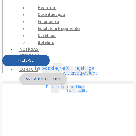
Histórico
Coordenação
Financeiro
Estatuto e Regimento
Cartilhas
Boletins
NOTÍCIAS
SERVIÇOS
FILIE-SE
AGENDA
Facebook-
Instagram
X-
Huge-
Huge-
CONTATO
f
twitter
spotify
youtube
ÁREA DO FILIADO
Facebook-
Instagram
X-
Huge-
f
twitter
spotify