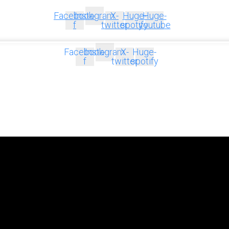
Facebook-
Instagram
X-
Huge-
Huge-
f
twitter
spotify
youtube
Facebook-
Instagram
X-
Huge-
f
twitter
spotify