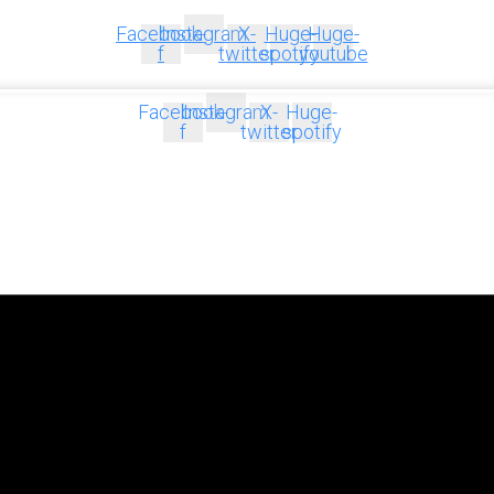
Facebook-
Instagram
X-
Huge-
Huge-
f
twitter
spotify
youtube
Facebook-
Instagram
X-
Huge-
f
twitter
spotify