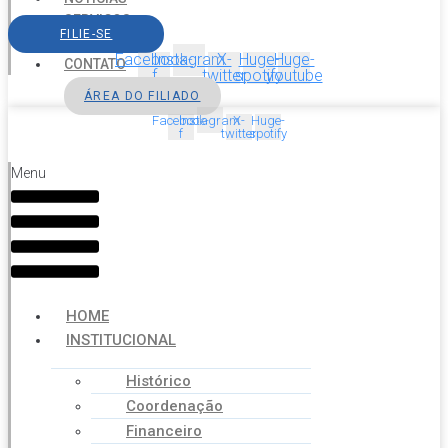
SERVIÇOS
FILIE-SE
AGENDA
Facebook-
Instagram
X-
Huge-
Huge-
CONTATO
f
twitter
spotify
youtube
ÁREA DO FILIADO
Facebook-
Instagram
X-
Huge-
f
twitter
spotify
Menu
HOME
INSTITUCIONAL
Histórico
Coordenação
Financeiro