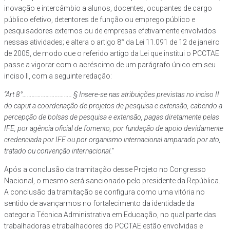
inovação e intercâmbio a alunos, docentes, ocupantes de cargo
público efetivo, detentores de função ou emprego público e
pesquisadores externos ou de empresas efetivamente envolvidos
nessas atividades; e altera o artigo 8° da Lei 11.091 de 12 de janeiro
de 2005, de modo que o referido artigo da Lei que institui o PCCTAE
passe a vigorar com o acréscimo de um parágrafo único em seu
inciso II, com a seguinte redação:
“Art 8°………………………….. § Insere-se nas atribuições previstas no inciso II
do caput a coordenação de projetos de pesquisa e extensão, cabendo a
percepção de bolsas de pesquisa e extensão, pagas diretamente pelas
IFE, por agência oficial de fomento, por fundação de apoio devidamente
credenciada por IFE ou por organismo internacional amparado por ato,
tratado ou convenção internacional.”
Após a conclusão da tramitação desse Projeto no Congresso
Nacional, o mesmo será sancionado pelo presidente da República.
A conclusão da tramitação se configura como uma vitória no
sentido de avançarmos no fortalecimento da identidade da
categoria Técnica Administrativa em Educação, no qual parte das
trabalhadoras e trabalhadores do PCCTAE estão envolvidas e