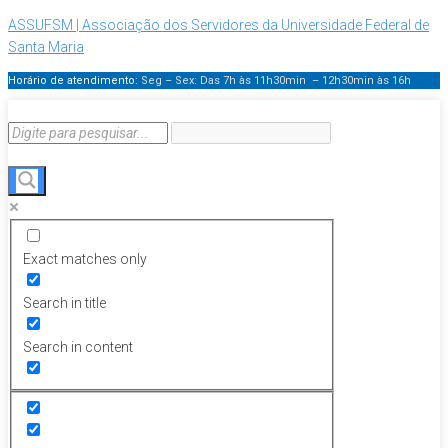
ASSUFSM | Associação dos Servidores da Universidade Federal de
Santa Maria
Horário de atendimento:
Seg – Sex: Das 7h às 11h30min – 12h30min
às 16h
Exact matches only
Search in title
Search in content