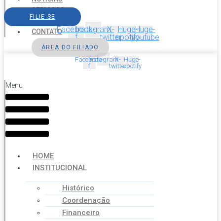
SERVIÇOS
FILIE-SE
AGENDA
Facebook-
Instagram
X-
Huge-
Huge-
CONTATO
f
twitter
spotify
youtube
ÁREA DO FILIADO
Facebook-
Instagram
X-
Huge-
f
twitter
spotify
Menu
HOME
INSTITUCIONAL
Histórico
Coordenação
Financeiro