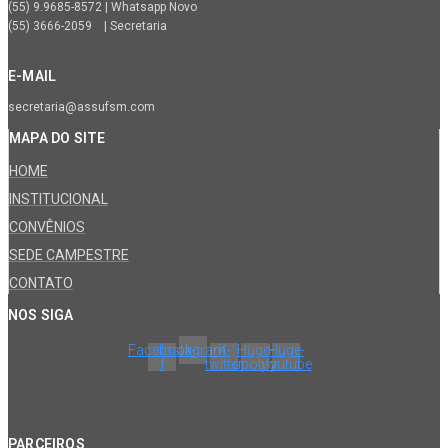
(55) 9.9685-8572 | Whatsapp Novo
(55) 3666-2059 | Secretaria
E-MAIL
secretaria@assufsm.com
MAPA DO SITE
HOME
INSTITUCIONAL
CONVÊNIOS
SEDE CAMPESTRE
CONTATO
NOS SIGA
Facebook-
Instagram
X-
Huge-
Huge-
f
twitter
spotify
youtube
PARCEIROS