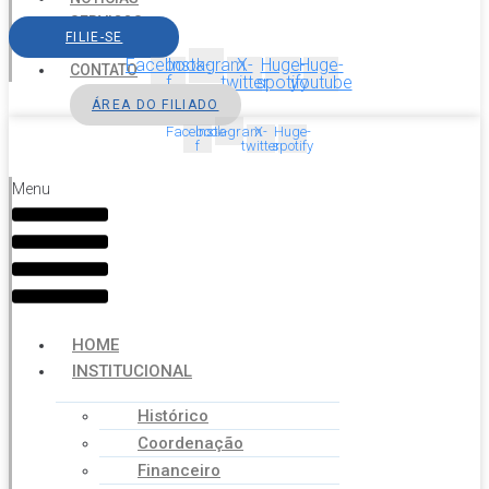
SERVIÇOS
FILIE-SE
AGENDA
Facebook-
Instagram
X-
Huge-
Huge-
CONTATO
f
twitter
spotify
youtube
ÁREA DO FILIADO
Facebook-
Instagram
X-
Huge-
f
twitter
spotify
Menu
HOME
INSTITUCIONAL
Histórico
Coordenação
Financeiro