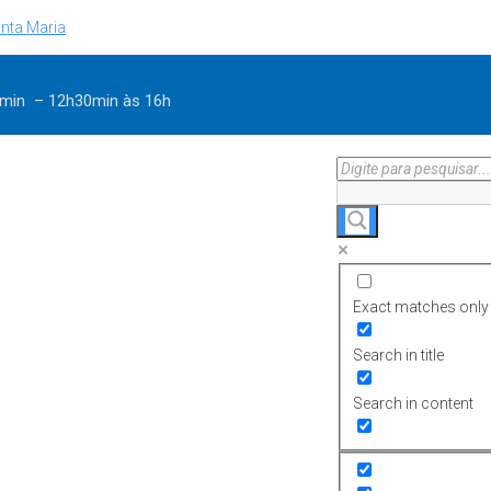
nta Maria
30min – 12h30min
às 16h
Exact matches only
Search in title
Search in content