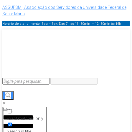
ASSUFSM | Associação dos Servidores da Universidade Federal de
Santa Maria
Horário de atendimento:
Seg – Sex: Das 7h às 11h30min – 12h30min
às 16h
Menu
Exact matches only
Search in title