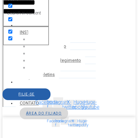
Search in content
HOME
INSTITUCIONAL
Histórico
Coordenação
Financeiro
Estatuto e Regimento
Cartilhas
Boletins
NOTÍCIAS
SERVIÇOS
FILIE-SE
AGENDA
Facebook-
Instagram
X-
Huge-
Huge-
CONTATO
f
twitter
spotify
youtube
ÁREA DO FILIADO
Facebook-
Instagram
X-
Huge-
f
twitter
spotify