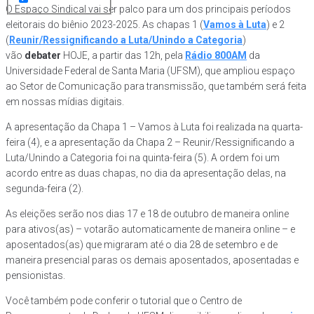
O Espaço Sindical vai ser palco para um dos principais períodos
eleitorais do biênio 2023-2025. As chapas 1 (
Vamos à Luta
) e 2
(
Reunir/Ressignificando a Luta/Unindo a Categoria
)
vão
debater
HOJE, a partir das 12h, pela
Rádio 800AM
da
Universidade Federal de Santa Maria (UFSM), que ampliou espaço
ao Setor de Comunicação para transmissão, que também será feita
em nossas mídias digitais.
A apresentação da Chapa 1 – Vamos à Luta foi realizada na quarta-
feira (4), e a apresentação da Chapa 2 – Reunir/Ressignificando a
Luta/Unindo a Categoria foi na quinta-feira (5). A ordem foi um
acordo entre as duas chapas, no dia da apresentação delas, na
segunda-feira (2).
As eleições serão nos dias 17 e 18 de outubro de maneira online
para ativos(as) – votarão automaticamente de maneira online – e
aposentados(as) que migraram até o dia 28 de setembro e de
maneira presencial paras os demais aposentados, aposentadas e
pensionistas.
Você também pode conferir o tutorial que o Centro de