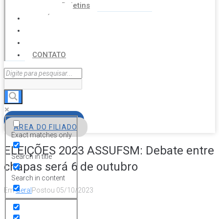
Boletins
NOTÍCIAS
SERVIÇOS
AGENDA
CONTATO
FILIE-SE
ÁREA DO FILIADO
Exact matches only
ELEIÇÕES 2023 ASSUFSM: Debate entre
Search in title
chapas será 6 de outubro
Search in content
Em
Geral
Postou
05/10/2023