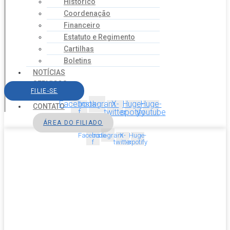
Histórico
Coordenação
Financeiro
Estatuto e Regimento
Cartilhas
Boletins
NOTÍCIAS
SERVIÇOS
FILIE-SE
AGENDA
Facebook-
Instagram
X-
Huge-
Huge-
CONTATO
f
twitter
spotify
youtube
ÁREA DO FILIADO
Facebook-
Instagram
X-
Huge-
f
twitter
spotify