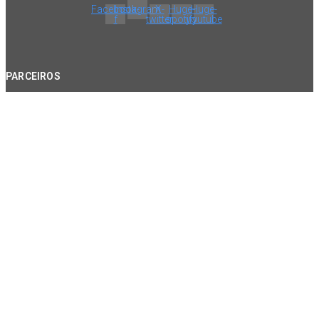
Facebook-
Instagram
X-
Huge-
Huge-
f
twitter
spotify
youtube
PARCEIROS