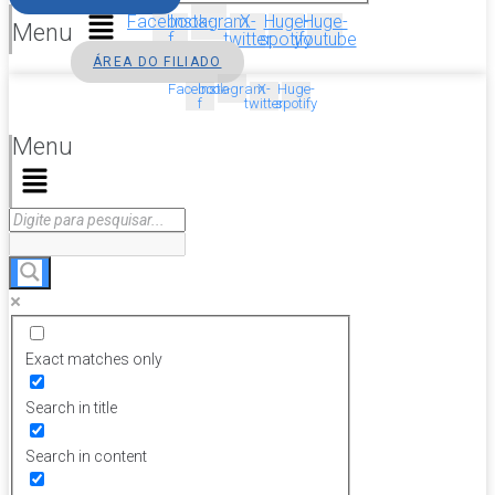
Facebook-
Instagram
X-
Huge-
Huge-
Menu
f
twitter
spotify
youtube
ÁREA DO FILIADO
Facebook-
Instagram
X-
Huge-
f
twitter
spotify
Menu
Exact matches only
Search in title
Search in content