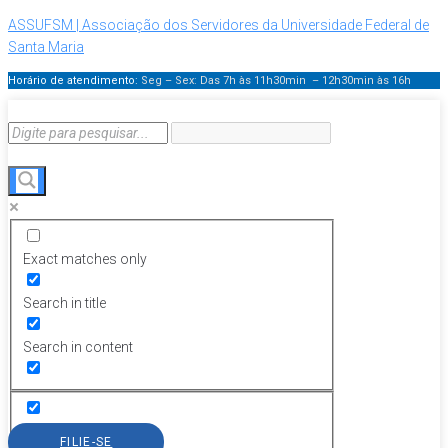
ASSUFSM | Associação dos Servidores da Universidade Federal de
Santa Maria
Horário de atendimento:
Seg – Sex: Das 7h às 11h30min – 12h30min
às 16h
Exact matches only
Search in title
Search in content
FILIE-SE