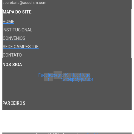
secretaria@assufsm.com
MAPA DO SITE
HOME
INSTITUCIONAL
CONVÊNIOS
SEDE CAMPESTRE
CONTATO
NOS SIGA
Facebook-
Instagram
X-
Huge-
Huge-
f
twitter
spotify
youtube
PARCEIROS