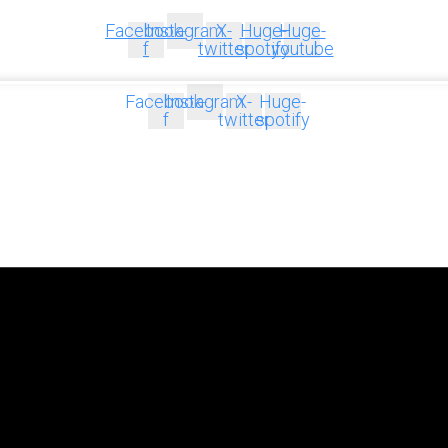
Facebook-
Instagram
X-
Huge-
Huge-
f
twitter
spotify
youtube
Facebook-
Instagram
X-
Huge-
f
twitter
spotify