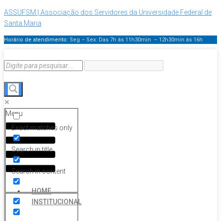
ASSUFSM | Associação dos Servidores da Universidade Federal de
Santa Maria
Horário de atendimento:
Seg – Sex: Das 7h às 11h30min – 12h30min
às 16h
Menu
Exact matches only
Search in title
Search in content
HOME
INSTITUCIONAL