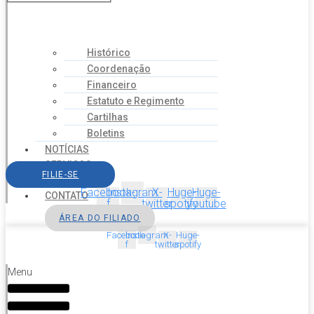
Histórico
Coordenação
Financeiro
Estatuto e Regimento
Cartilhas
Boletins
NOTÍCIAS
SERVIÇOS
FILIE-SE
AGENDA
Facebook-
Instagram
X-
Huge-
Huge-
CONTATO
f
twitter
spotify
youtube
ÁREA DO FILIADO
Facebook-
Instagram
X-
Huge-
f
twitter
spotify
Menu