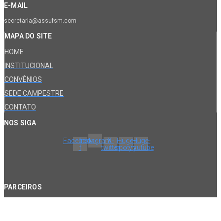
E-MAIL
secretaria@assufsm.com
MAPA DO SITE
HOME
INSTITUCIONAL
CONVÊNIOS
SEDE CAMPESTRE
CONTATO
NOS SIGA
Facebook-
Instagram
X-
Huge-
Huge-
f
twitter
spotify
youtube
PARCEIROS