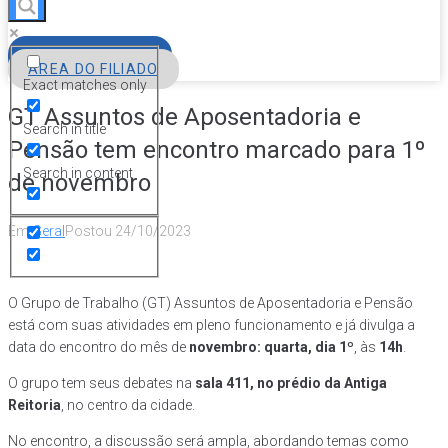
FILIE-SE
ÁREA DO FILIADO
Exact matches only
GT Assuntos de Aposentadoria e
Search in title
Pensão tem encontro marcado para 1º
Search in content
de novembro
Em
Geral
Postou
24/10/2023
O Grupo de Trabalho (GT) Assuntos de Aposentadoria e Pensão
está com suas atividades em pleno funcionamento e já divulga a
data do encontro do mês de
novembro: quarta, dia 1º
, às
14h
.
O grupo tem seus debates na
sala 411, no prédio da Antiga
Reitoria
, no centro da cidade.
No encontro, a discussão será ampla, abordando temas como