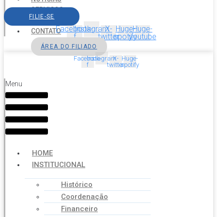
SERVIÇOS
FILIE-SE
AGENDA
Facebook-
Instagram
X-
Huge-
Huge-
CONTATO
f
twitter
spotify
youtube
ÁREA DO FILIADO
Facebook-
Instagram
X-
Huge-
f
twitter
spotify
Menu
HOME
INSTITUCIONAL
Histórico
Coordenação
Financeiro