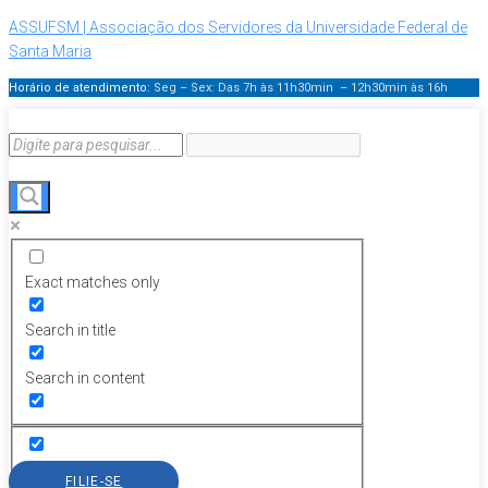
ASSUFSM | Associação dos Servidores da Universidade Federal de
Santa Maria
Horário de atendimento:
Seg – Sex: Das 7h às 11h30min – 12h30min
às 16h
Exact matches only
Search in title
Search in content
FILIE-SE