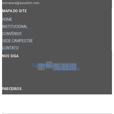
secretaria@assufsm.com
MAPA DO SITE
HOME
INSTITUCIONAL
CONVÊNIOS
SEDE CAMPESTRE
CONTATO
NOS SIGA
Facebook-
Instagram
X-
Huge-
Huge-
f
twitter
spotify
youtube
PARCEIROS