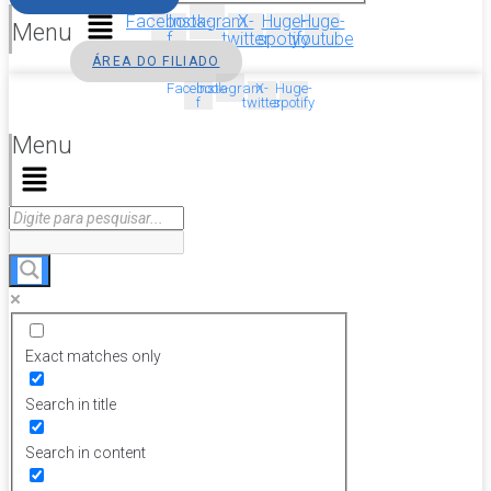
Facebook-
Instagram
X-
Huge-
Huge-
Menu
f
twitter
spotify
youtube
ÁREA DO FILIADO
Facebook-
Instagram
X-
Huge-
f
twitter
spotify
Menu
Exact matches only
Search in title
Search in content