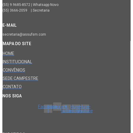
(55) 9.9685-8572 | Whatsapp Novo
(55) 3666-2059 | Secretaria
E-MAIL
secretaria@assufsm.com
MAPA DO SITE
HOME
INSTITUCIONAL
CONVÊNIOS
SEDE CAMPESTRE
CONTATO
NOS SIGA
Facebook-
Instagram
X-
Huge-
Huge-
f
twitter
spotify
youtube