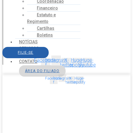
Coordenação
Financeiro
Estatuto e
Regimento
Cartilhas
Boletins
NOTÍCIAS
SERVIÇOS
FILIE-SE
AGENDA
Facebook-
Instagram
X-
Huge-
Huge-
CONTATO
f
twitter
spotify
youtube
ÁREA DO FILIADO
Facebook-
Instagram
X-
Huge-
f
twitter
spotify