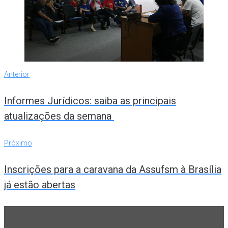
Navegação
Anterior
Anterior
de
Informes Jurídicos: saiba as principais
Post
atualizações da semana
Próximo
Próximo
Inscrições para a caravana da Assufsm à Brasília
já estão abertas