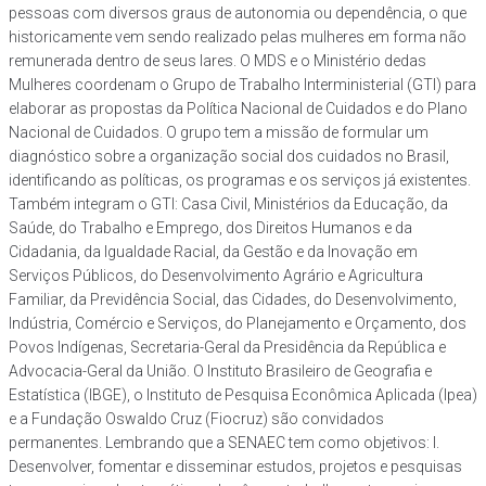
pessoas com diversos graus de autonomia ou dependência, o que
historicamente vem sendo realizado pelas mulheres em forma não
remunerada dentro de seus lares. O MDS e o Ministério dedas
Mulheres coordenam o Grupo de Trabalho Interministerial (GTI) para
elaborar as propostas da Política Nacional de Cuidados e do Plano
Nacional de Cuidados. O grupo tem a missão de formular um
diagnóstico sobre a organização social dos cuidados no Brasil,
identificando as políticas, os programas e os serviços já existentes.
Também integram o GTI: Casa Civil, Ministérios da Educação, da
Saúde, do Trabalho e Emprego, dos Direitos Humanos e da
Cidadania, da Igualdade Racial, da Gestão e da Inovação em
Serviços Públicos, do Desenvolvimento Agrário e Agricultura
Familiar, da Previdência Social, das Cidades, do Desenvolvimento,
Indústria, Comércio e Serviços, do Planejamento e Orçamento, dos
Povos Indígenas, Secretaria-Geral da Presidência da República e
Advocacia-Geral da União. O Instituto Brasileiro de Geografia e
Estatística (IBGE), o Instituto de Pesquisa Econômica Aplicada (Ipea)
e a Fundação Oswaldo Cruz (Fiocruz) são convidados
permanentes. Lembrando que a SENAEC tem como objetivos: I.
Desenvolver, fomentar e disseminar estudos, projetos e pesquisas