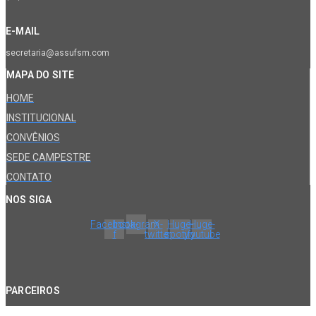
E-MAIL
secretaria@assufsm.com
MAPA DO SITE
HOME
INSTITUCIONAL
CONVÊNIOS
SEDE CAMPESTRE
CONTATO
NOS SIGA
Facebook-
Instagram
X-
Huge-
Huge-
f
twitter
spotify
youtube
PARCEIROS