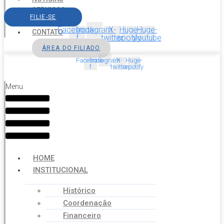
SERVIÇOS
FILIE-SE
AGENDA
Facebook-
Instagram
X-
Huge-
Huge-
CONTATO
f
twitter
spotify
youtube
ÁREA DO FILIADO
Facebook-
Instagram
X-
Huge-
f
twitter
spotify
Menu
HOME
INSTITUCIONAL
Histórico
Coordenação
Financeiro