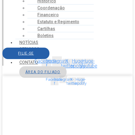
Histórico
Coordenação
Financeiro
Estatuto e Regimento
Cartilhas
Boletins
NOTÍCIAS
SERVIÇOS
FILIE-SE
AGENDA
Facebook-
Instagram
X-
Huge-
Huge-
CONTATO
f
twitter
spotify
youtube
ÁREA DO FILIADO
Facebook-
Instagram
X-
Huge-
f
twitter
spotify