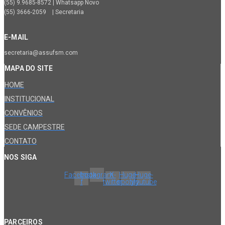
(55) 9.9685-8572 | Whatsapp Novo
(55) 3666-2059 | Secretaria
E-MAIL
secretaria@assufsm.com
MAPA DO SITE
HOME
INSTITUCIONAL
CONVÊNIOS
SEDE CAMPESTRE
CONTATO
NOS SIGA
Facebook-
Instagram
X-
Huge-
Huge-
f
twitter
spotify
youtube
PARCEIROS