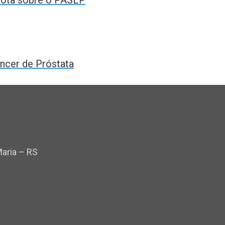
ncer de Próstata
Maria – RS