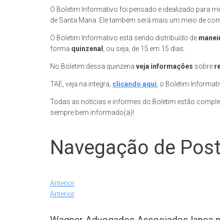
O Boletim Informativo foi pensado e idealizado para m
de Santa Maria. Ele também será mais um meio de co
O Boletim Informativo está sendo distribuído de
maneir
forma
quinzenal
, ou seja, de 15 em 15 dias.
No Boletim dessa quinzena
veja informações
sobre
r
TAE, veja na integra,
clicando aqui
, o Boletim Informa
Todas as notícias e informes do Boletim estão comple
sempre bem informado(a)!
Navegação de Pos
Anterior
Anterior
Wagner Advogados Associados lança 