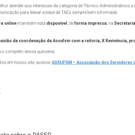
elhor atender aos interesses da categoria de Técnico Administrativos 
municação para deixar a base de TAEs sempre bem informada.
a online
e também está
disponível
, de
forma impressa
, na
Secretari
eunião da coordenação da Assufsm com a reitoria, X Revivência,
tivo completo dessa quinzena.
tos em nosso site, acesse:
ASSUFSM – Associação dos Servidores da
t
nota sobre o PASEP