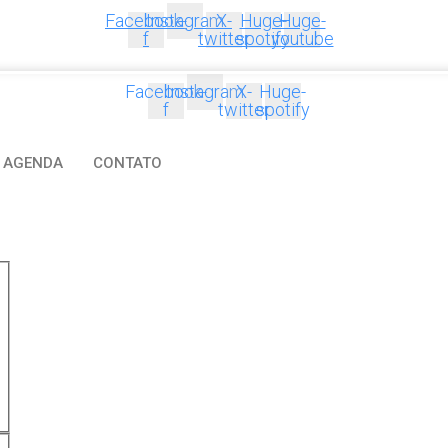
Facebook-
Instagram
X-
Huge-
Huge-
f
twitter
spotify
youtube
Facebook-
Instagram
X-
Huge-
f
twitter
spotify
AGENDA
CONTATO