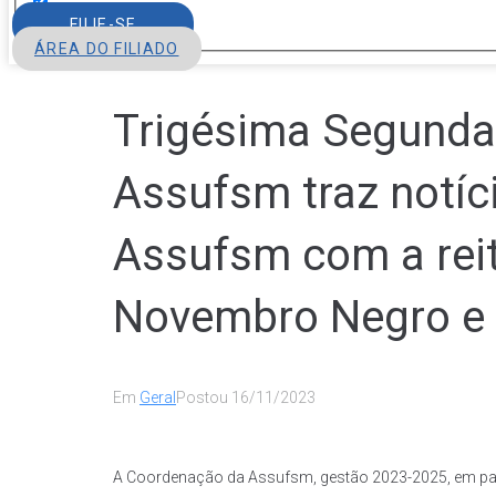
FILIE-SE
ÁREA DO FILIADO
Trigésima Segunda 
Assufsm traz notíc
Assufsm com a reit
Novembro Negro e 
Em
Geral
Postou
16/11/2023
A Coordenação da Assufsm, gestão 2023-2025, em par