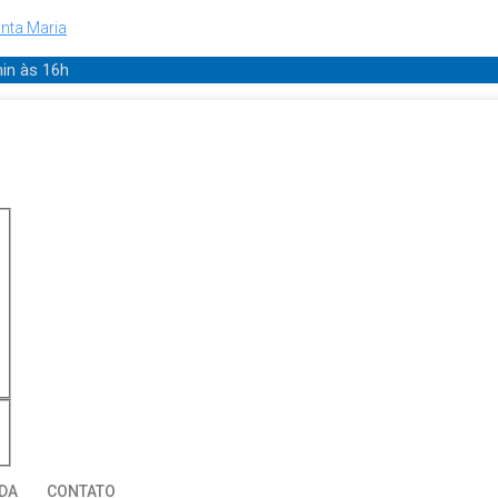
nta Maria
min
às 16h
DA
CONTATO