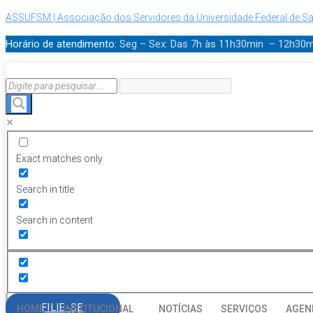
ASSUFSM | Associação dos Servidores da Universidade Federal de Sa
Horário de atendimento:
Seg – Sex: Das 7h às 11h30min – 12h30
Exact matches only
Search in title
Search in content
FILIE-SE
HOME
INSTITUCIONAL
NOTÍCIAS
SERVIÇOS
AGEN