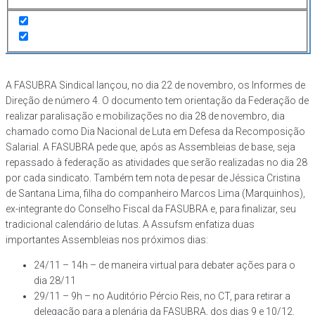
paralisação e mobilização dia 28/11
Em
Geral
Postou
22/11/2023
A FASUBRA Sindical lançou, no dia 22 de novembro, os Informes de
Direção de número 4. O documento tem orientação da Federação de
realizar paralisação e mobilizações no dia 28 de novembro, dia
chamado como Dia Nacional de Luta em Defesa da Recomposição
Salarial. A FASUBRA pede que, após as Assembleias de base, seja
repassado à federação as atividades que serão realizadas no dia 28
por cada sindicato. Também tem nota de pesar de Jéssica Cristina
de Santana Lima, filha do companheiro Marcos Lima (Marquinhos),
ex-integrante do Conselho Fiscal da FASUBRA e, para finalizar, seu
tradicional calendário de lutas. A Assufsm enfatiza duas
importantes Assembleias nos próximos dias:
24/11 – 14h – de maneira virtual para debater ações para o
dia 28/11
29/11 – 9h – no Auditório Pércio Reis, no CT, para retirar a
delegação para a plenária da FASUBRA, dos dias 9 e 10/12.