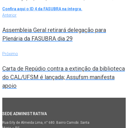
Confira aqui o ID 4 da FASUBRA na íntegra.
Navegação
Anterior
Anterior
de
Assembleia Geral retirará delegação para
Post
Plenária da FASUBRA dia 29
Próximo
Próximo
Carta de Repúdio contra a extinção da biblioteca
do CAL/UFSM é lançada; Assufsm manifesta
apoio
SEDE ADMINISTRATIVA
Rua Erly de Almeida Lima, n° 680. Bairro Camobi. Santa