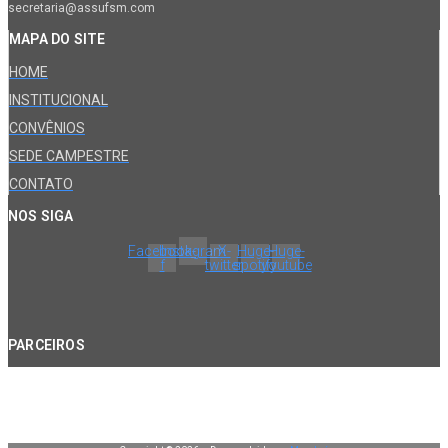
secretaria@assufsm.com
MAPA DO SITE
HOME
INSTITUCIONAL
CONVÊNIOS
SEDE CAMPESTRE
CONTATO
NOS SIGA
Facebook-
Instagram
X-
Huge-
Huge-
f
twitter
spotify
youtube
PARCEIROS