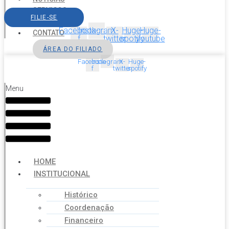
SERVIÇOS
FILIE-SE
AGENDA
Facebook-
Instagram
X-
Huge-
Huge-
CONTATO
f
twitter
spotify
youtube
ÁREA DO FILIADO
Facebook-
Instagram
X-
Huge-
f
twitter
spotify
Menu
HOME
INSTITUCIONAL
Histórico
Coordenação
Financeiro