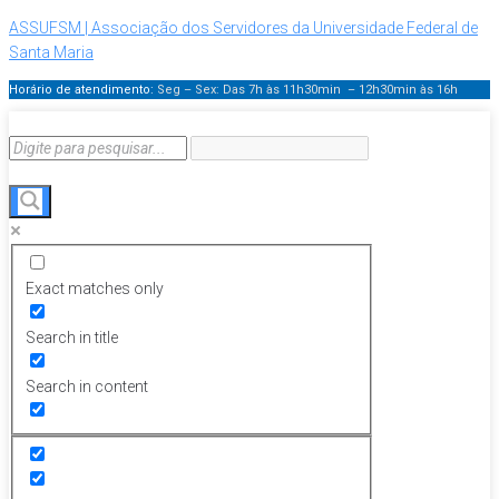
ASSUFSM | Associação dos Servidores da Universidade Federal de
Santa Maria
Horário de atendimento:
Seg – Sex: Das 7h às 11h30min – 12h30min
às 16h
Exact matches only
Search in title
Search in content