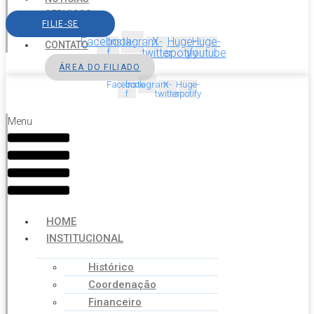
SERVIÇOS
FILIE-SE
AGENDA
Facebook-
Instagram
X-
Huge-
Huge-
CONTATO
f
twitter
spotify
youtube
ÁREA DO FILIADO
Facebook-
Instagram
X-
Huge-
f
twitter
spotify
Menu
HOME
INSTITUCIONAL
Histórico
Coordenação
Financeiro