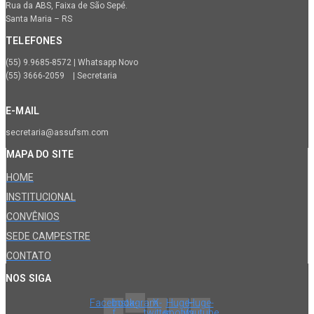
Rua da ABS, Faixa de São Sepé.
Santa Maria – RS
TELEFONES
(55) 9.9685-8572 | Whatsapp Novo
(55) 3666-2059 | Secretaria
E-MAIL
secretaria@assufsm.com
MAPA DO SITE
HOME
INSTITUCIONAL
CONVÊNIOS
SEDE CAMPESTRE
CONTATO
NOS SIGA
Facebook-
Instagram
X-
Huge-
Huge-
f
twitter
spotify
youtube