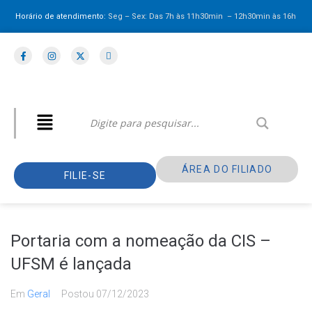
Horário de atendimento:
Seg – Sex: Das 7h às 11h30min – 12h30min
às 16h
ÁREA DO FILIADO
FILIE-SE
Portaria com a nomeação da CIS –
UFSM é lançada
Em
Geral
Postou
07/12/2023