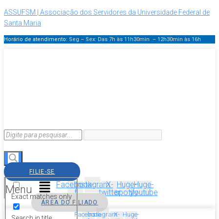
ASSUFSM | Associação dos Servidores da Universidade Federal de
Santa Maria
Horário de atendimento:
Seg – Sex: Das 7h às 11h30min – 12h30min
às 16h
FILIE-SE
Facebook-
Instagram
X-
Huge-
Huge-
Menu
f
twitter
spotify
youtube
Exact matches only
ÁREA DO FILIADO
Facebook-
Instagram
X-
Huge-
Search in title