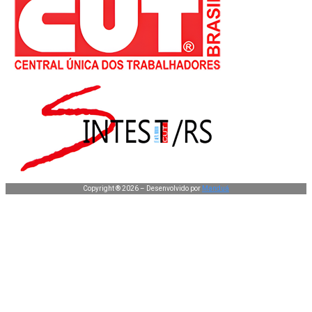
Copyright ® 2026 – Desenvolvido por
Manduá