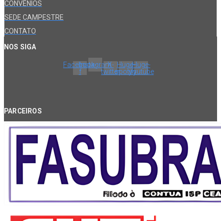
CONVÊNIOS
SEDE CAMPESTRE
CONTATO
NOS SIGA
Facebook-
Instagram
X-
Huge-
Huge-
f
twitter
spotify
youtube
PARCEIROS