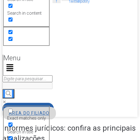
f
twitter
spotify
Search in content
Menu
FILIE-SE
ÁREA DO FILIADO
Exact matches only
Informes jurídicos: confira as principais
Search in title
atualizações