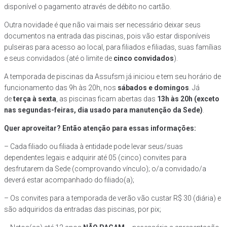
disponível o pagamento através de débito no cartão.
Outra novidade é que não vai mais ser necessário deixar seus
documentos na entrada das piscinas, pois vão estar disponíveis
pulseiras para acesso ao local, para filiados e filiadas, suas famílias
e seus convidados (até o limite de
cinco convidados
).
A temporada de piscinas da Assufsm já iniciou e tem seu horário de
funcionamento das 9h às 20h, nos
sábados e domingos
. Já
de
terça à sexta
, as piscinas ficam abertas das
13h às 20h (exceto
nas segundas-feiras, dia usado para manutenção da Sede)
.
Quer aproveitar? Então atenção para essas informações:
– Cada filiado ou filiada à entidade pode levar seus/suas
dependentes legais e adquirir até 05 (cinco) convites para
desfrutarem da Sede (comprovando vínculo); o/a convidado/a
deverá estar acompanhado do filiado(a);
– Os convites para a temporada de verão vão custar R$ 30 (diária) e
são adquiridos da entradas das piscinas, por pix;