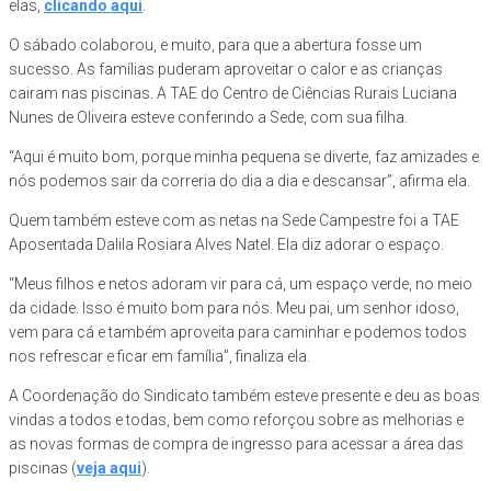
elas,
clicando aqui
.
O sábado colaborou, e muito, para que a abertura fosse um
sucesso. As famílias puderam aproveitar o calor e as crianças
cairam nas piscinas. A TAE do Centro de Ciências Rurais Luciana
Nunes de Oliveira esteve conferindo a Sede, com sua filha.
“Aqui é muito bom, porque minha pequena se diverte, faz amizades e
nós podemos sair da correria do dia a dia e descansar”, afirma ela.
Quem também esteve com as netas na Sede Campestre foi a TAE
Aposentada Dalila Rosiara Alves Natel. Ela diz adorar o espaço.
“Meus filhos e netos adoram vir para cá, um espaço verde, no meio
da cidade. Isso é muito bom para nós. Meu pai, um senhor idoso,
vem para cá e também aproveita para caminhar e podemos todos
nos refrescar e ficar em família”, finaliza ela.
A Coordenação do Sindicato também esteve presente e deu as boas
vindas a todos e todas, bem como reforçou sobre as melhorias e
as novas formas de compra de ingresso para acessar a área das
piscinas (
veja aqui
).