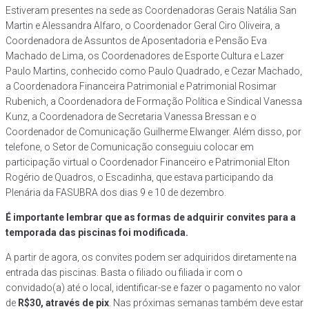
Estiveram presentes na sede as Coordenadoras Gerais Natália San
Martin e Alessandra Alfaro, o Coordenador Geral Ciro Oliveira, a
Coordenadora de Assuntos de Aposentadoria e Pensão Eva
Machado de Lima, os Coordenadores de Esporte Cultura e Lazer
Paulo Martins, conhecido como Paulo Quadrado, e Cezar Machado,
a Coordenadora Financeira Patrimonial e Patrimonial Rosimar
Rubenich, a Coordenadora de Formação Política e Sindical Vanessa
Kunz, a Coordenadora de Secretaria Vanessa Bressan e o
Coordenador de Comunicação Guilherme Elwanger. Além disso, por
telefone, o Setor de Comunicação conseguiu colocar em
participação virtual o Coordenador Financeiro e Patrimonial Elton
Rogério de Quadros, o Escadinha, que estava participando da
Plenária da FASUBRA dos dias 9 e 10 de dezembro.
É importante lembrar que as formas de adquirir convites para a
temporada das piscinas foi modificada.
A partir de agora, os convites podem ser adquiridos diretamente na
entrada das piscinas. Basta o filiado ou filiada ir com o
convidado(a) até o local, identificar-se e fazer o pagamento no valor
de
R$30, através de pix
. Nas próximas semanas também deve estar