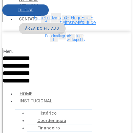
SERVIÇOS
FILIE-SE
AGENDA
Facebook-
Instagram
X-
Huge-
Huge-
CONTATO
f
twitter
spotify
youtube
ÁREA DO FILIADO
Facebook-
Instagram
X-
Huge-
f
twitter
spotify
Menu
HOME
INSTITUCIONAL
Histórico
Coordenação
Financeiro