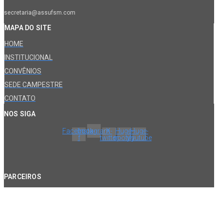
secretaria@assufsm.com
MAPA DO SITE
HOME
INSTITUCIONAL
CONVÊNIOS
SEDE CAMPESTRE
CONTATO
NOS SIGA
Facebook-
Instagram
X-
Huge-
Huge-
f
twitter
spotify
youtube
PARCEIROS