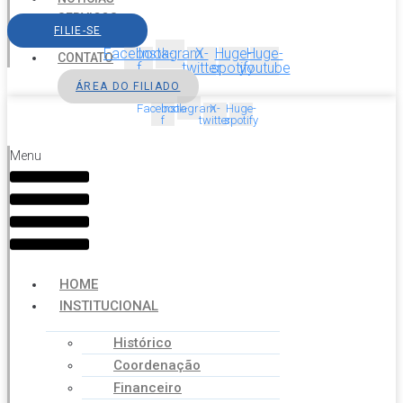
SERVIÇOS
FILIE-SE
AGENDA
Facebook-
Instagram
X-
Huge-
Huge-
CONTATO
f
twitter
spotify
youtube
ÁREA DO FILIADO
Facebook-
Instagram
X-
Huge-
f
twitter
spotify
Menu
HOME
INSTITUCIONAL
Histórico
Coordenação
Financeiro