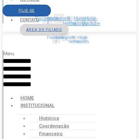
SERVIÇOS
FILIE-SE
AGENDA
Facebook-
Instagram
X-
Huge-
Huge-
CONTATO
f
twitter
spotify
youtube
ÁREA DO FILIADO
Facebook-
Instagram
X-
Huge-
f
twitter
spotify
Menu
HOME
INSTITUCIONAL
Histórico
Coordenação
Financeiro