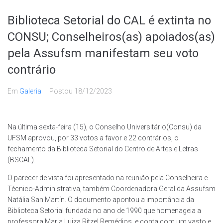
Biblioteca Setorial do CAL é extinta no
CONSU; Conselheiros(as) apoiados(as)
pela Assufsm manifestam seu voto
contrário
Em
Galeria
Postou
18/12/2023
Na última sexta-feira (15), o Conselho Universitário(Consu) da
UFSM aprovou, por 33 votos a favor e 22 contrários, o
fechamento da Biblioteca Setorial do Centro de Artes e Letras
(BSCAL).
O parecer de vista foi apresentado na reunião pela Conselheira e
Técnico-Administrativa, também Coordenadora Geral da Assufsm
Natália San Martín. O documento apontou a importância da
Biblioteca Setorial fundada no ano de 1990 que homenageia a
professora Maria Luiza Ritzel Remédios, e conta com um vasto e