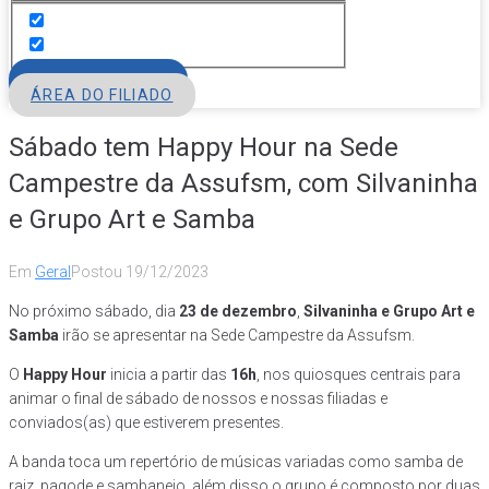
FILIE-SE
ÁREA DO FILIADO
Sábado tem Happy Hour na Sede
Campestre da Assufsm, com Silvaninha
e Grupo Art e Samba
Em
Geral
Postou
19/12/2023
No próximo sábado, dia
23 de dezembro
,
Silvaninha e Grupo Art e
Samba
irão se apresentar na Sede Campestre da Assufsm.
O
Happy Hour
inicia a partir das
16h
, nos quiosques centrais para
animar o final de sábado de nossos e nossas filiadas e
conviados(as) que estiverem presentes.
A banda toca um repertório de músicas variadas como samba de
raiz, pagode e sambanejo, além disso o grupo é composto por duas