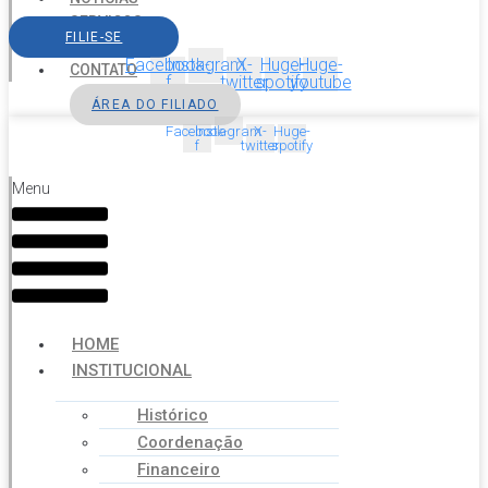
SERVIÇOS
FILIE-SE
AGENDA
Facebook-
Instagram
X-
Huge-
Huge-
CONTATO
f
twitter
spotify
youtube
ÁREA DO FILIADO
Facebook-
Instagram
X-
Huge-
f
twitter
spotify
Menu
HOME
INSTITUCIONAL
Histórico
Coordenação
Financeiro