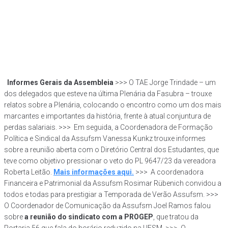
Informes Gerais da Assembleia
>>> O TAE Jorge Trindade – um
dos delegados que esteve na última Plenária da Fasubra – trouxe
relatos sobre a Plenária, colocando o encontro como um dos mais
marcantes e importantes da história, frente à atual conjuntura de
perdas salariais. >>> Em seguida, a Coordenadora de Formação
Política e Sindical da Assufsm Vanessa Kunkz trouxe informes
sobre a reunião aberta com o Diretório Central dos Estudantes, que
teve como objetivo pressionar o veto do PL 9647/23 da vereadora
Roberta Leitão.
Mais informações aqui.
>>> A coordenadora
Financeira e Patrimonial da Assufsm Rosimar Rübenich convidou a
todos e todas para prestigiar a Temporada de Verão Assufsm. >>>
O Coordenador de Comunicação da Assufsm Joel Ramos falou
sobre
a reunião do sindicato com a PROGEP
, que tratou da
Portaria 56 que fala do horário reduzido na UFSM. >>> O