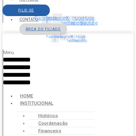
SERVIÇOS
FILIE-SE
AGENDA
Facebook-
Instagram
X-
Huge-
Huge-
CONTATO
f
twitter
spotify
youtube
ÁREA DO FILIADO
Facebook-
Instagram
X-
Huge-
f
twitter
spotify
Menu
HOME
INSTITUCIONAL
Histórico
Coordenação
Financeiro