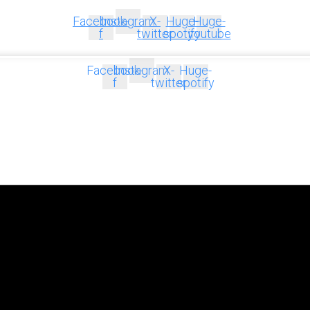
Facebook-
Instagram
X-
Huge-
Huge-
f
twitter
spotify
youtube
Facebook-
Instagram
X-
Huge-
f
twitter
spotify