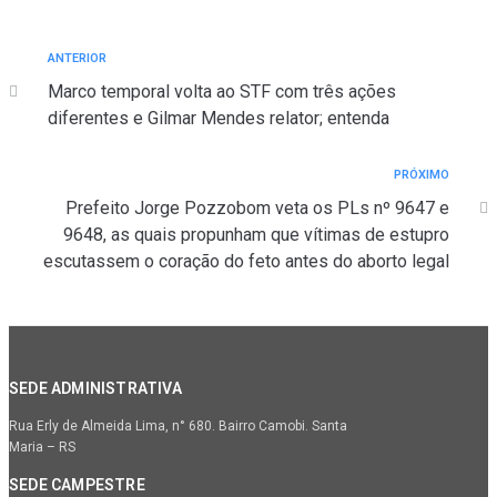
ANTERIOR
A
Navegação
n
Marco temporal volta ao STF com três ações
t
de
diferentes e Gilmar Mendes relator; entenda
e
Post
r
PRÓXIMO
P
i
r
Prefeito Jorge Pozzobom veta os PLs nº 9647 e
o
ó
r
9648, as quais propunham que vítimas de estupro
x
escutassem o coração do feto antes do aborto legal
i
m
o
SEDE ADMINISTRATIVA
Rua Erly de Almeida Lima, n° 680. Bairro Camobi. Santa
Maria – RS
SEDE CAMPESTRE