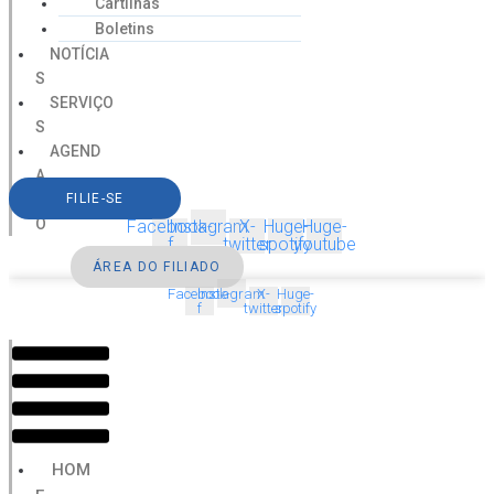
Cartilhas
Boletins
NOTÍCIA
S
SERVIÇO
S
AGEND
A
CONTAT
FILIE-SE
O
Facebook-
Instagram
X-
Huge-
Huge-
f
twitter
spotify
youtube
ÁREA DO FILIADO
Facebook-
Instagram
X-
Huge-
f
twitter
spotify
Menu
HOM