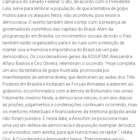
Câmara e do Senado Federal. O ato, de acordo com o Presidente
Lula, serve para lembrar a população de que a tentativa de golpe,
motivo para os ataques feitos, não aconteceu, pois existe a
democracia. O evento também deve contar com a presença de
governadores e prefeitos das capitais do Brasil. Além da
programação em Brasília, os movimentos sociais de todo o País
também estão organizados para ir às ruas com a intenção de
manter viva a memória e importância do Brasil ser um país
democrático. Os coordenadores gerais da ASSUFSM, Alessandra
Alfaro Bastos e Ciro Oliveira, relembram o ocorrido. “Hoje completa
um ano da tentativa de golpe frustrada, promovida por
manifestantes de extrema direita, que destruíram as sedes dos Três
Poderes em Brasília e incitaram as Forças Armadas a aderirem ao
golpismo, inconformados com a derrota de Bolsonaro nas urnas.
Felizmente, mesmo ferida, a democracia venceu, e um ano depois
as prisões, julgamentos e condenações continuam ocorrendo, mas
os mentores intelectuais e financiadores da intentona golpista ainda
não foram punidos. E nesta data, a Assufsm se posiciona mais
uma vez em defesa da democracia e da punição exemplar de todos
os envolvidos, sem anistia, para que nunca mais se repita! ”, relata
Ciro. A Coordenadora Alessandra segue: “Pela primeira vez no