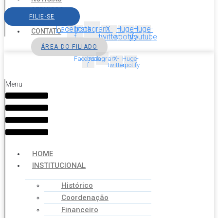
SERVIÇOS
FILIE-SE
AGENDA
Facebook-
Instagram
X-
Huge-
Huge-
CONTATO
f
twitter
spotify
youtube
ÁREA DO FILIADO
Facebook-
Instagram
X-
Huge-
f
twitter
spotify
Menu
HOME
INSTITUCIONAL
Histórico
Coordenação
Financeiro