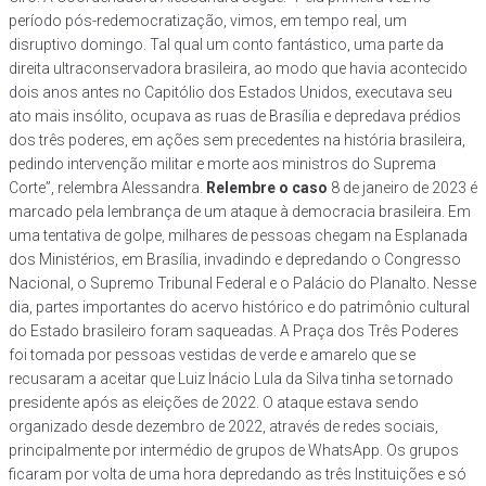
período pós-redemocratização, vimos, em tempo real, um
disruptivo domingo. Tal qual um conto fantástico, uma parte da
direita ultraconservadora brasileira, ao modo que havia acontecido
dois anos antes no Capitólio dos Estados Unidos, executava seu
ato mais insólito, ocupava as ruas de Brasília e depredava prédios
dos três poderes, em ações sem precedentes na história brasileira,
pedindo intervenção militar e morte aos ministros do Suprema
Corte”, relembra Alessandra.
Relembre o caso
8 de janeiro de 2023 é
marcado pela lembrança de um ataque à democracia brasileira. Em
uma tentativa de golpe, milhares de pessoas chegam na Esplanada
dos Ministérios, em Brasília, invadindo e depredando o Congresso
Nacional, o Supremo Tribunal Federal e o Palácio do Planalto. Nesse
dia, partes importantes do acervo histórico e do patrimônio cultural
do Estado brasileiro foram saqueadas. A Praça dos Três Poderes
foi tomada por pessoas vestidas de verde e amarelo que se
recusaram a aceitar que Luiz Inácio Lula da Silva tinha se tornado
presidente após as eleições de 2022. O ataque estava sendo
organizado desde dezembro de 2022, através de redes sociais,
principalmente por intermédio de grupos de WhatsApp. Os grupos
ficaram por volta de uma hora depredando as três Instituições e só