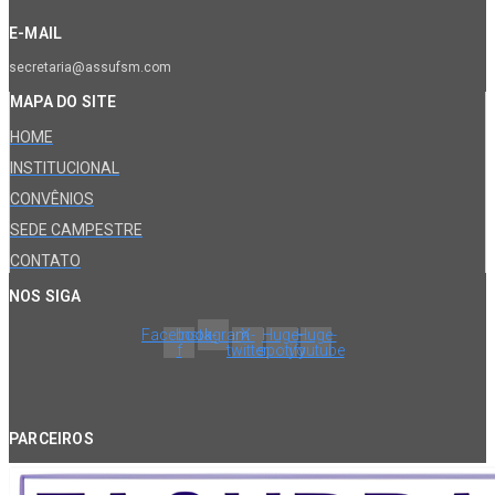
E-MAIL
secretaria@assufsm.com
MAPA DO SITE
HOME
INSTITUCIONAL
CONVÊNIOS
SEDE CAMPESTRE
CONTATO
NOS SIGA
Facebook-
Instagram
X-
Huge-
Huge-
f
twitter
spotify
youtube
PARCEIROS