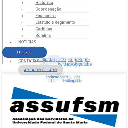
Histórico
Coordenação
Financeiro
Estatuto e Regimento
Cartilhas
Boletins
NOTÍCIAS
SERVIÇOS
FILIE-SE
AGENDA
Facebook-
Instagram
X-
Huge-
Huge-
CONTATO
f
twitter
spotify
youtube
ÁREA DO FILIADO
Facebook-
Instagram
X-
Huge-
f
twitter
spotify