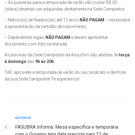
– As pulseiras para a temporada de verão vão custar R$ 30
(diária) devendo ser adquiridas diretamente na Sede Campestre;
– Netos(as) de filiados(as) até 12 anos
NÃO PAGAM
– necessária
a apresentação da certidão de nascimento;
– Dependentes legais
NÃO PAGAM
e devem apresentar
documento com foto na entrada.
As piscinas da Sede Campestre da Assufsm são abertas de
terça
à
domingo
das
9h às 20h
.
TAE, aproveite a temporada de verão do seu sindicato e desfrute
da sua Sede Campestre! Te esperamos!
Navegação
Anterior
ANTERIOR
FASUBRA Informa: Mesa específica e temporária
de
com o Governo tem data prevista para 22 de