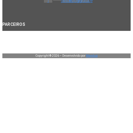
f
twitter
spotify
youtube
PARCEIROS
Copyright ® 2026 – Desenvolvido por
Manduá