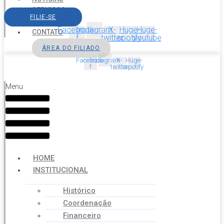
SERVIÇOS
FILIE-SE
AGENDA
Facebook-
Instagram
X-
Huge-
Huge-
CONTATO
f
twitter
spotify
youtube
ÁREA DO FILIADO
Facebook-
Instagram
X-
Huge-
f
twitter
spotify
Menu
HOME
INSTITUCIONAL
Histórico
Coordenação
Financeiro