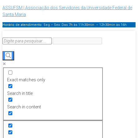
ASSUFSM | Associação dos Servidores da Universidade Federal de
Santa Maria
Horário de atendimento:
Seg – Sex: Das 7h às 11h30min – 12h30min
às 16h
Exact matches only
Search in title
Search in content