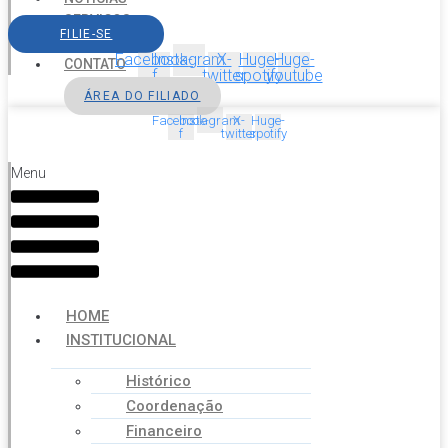
SERVIÇOS
FILIE-SE
AGENDA
Facebook-
Instagram
X-
Huge-
Huge-
CONTATO
f
twitter
spotify
youtube
ÁREA DO FILIADO
Facebook-
Instagram
X-
Huge-
f
twitter
spotify
Menu
HOME
INSTITUCIONAL
Histórico
Coordenação
Financeiro