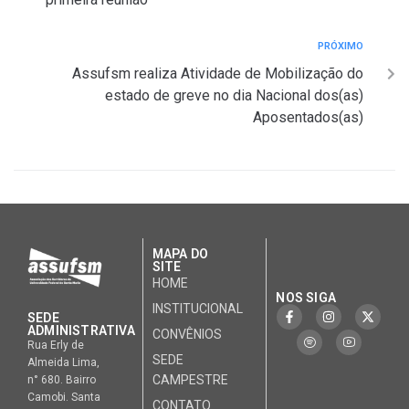
PRÓXIMO
Assufsm realiza Atividade de Mobilização do
estado de greve no dia Nacional dos(as)
Aposentados(as)
MAPA DO
SITE
HOME
NOS SIGA
INSTITUCIONAL
SEDE
ADMINISTRATIVA
CONVÊNIOS
Rua Erly de
SEDE
Almeida Lima,
CAMPESTRE
n° 680. Bairro
Camobi. Santa
CONTATO