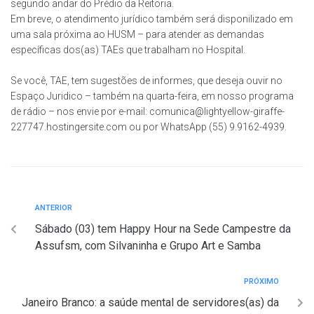
segundo andar do Prédio da Reitoria.
Em breve, o atendimento jurídico também será disponilizado em
uma sala próxima ao HUSM – para atender as demandas
específicas dos(as) TAEs que trabalham no Hospital.
Se você, TAE, tem sugestões de informes, que deseja ouvir no
Espaço Juridico – também na quarta-feira, em nosso programa
de rádio – nos envie por e-mail: comunica@lightyellow-giraffe-
227747.hostingersite.com ou por WhatsApp (55) 9.9162-4939.
ANTERIOR
Sábado (03) tem Happy Hour na Sede Campestre da
Assufsm, com Silvaninha e Grupo Art e Samba
PRÓXIMO
Janeiro Branco: a saúde mental de servidores(as) da