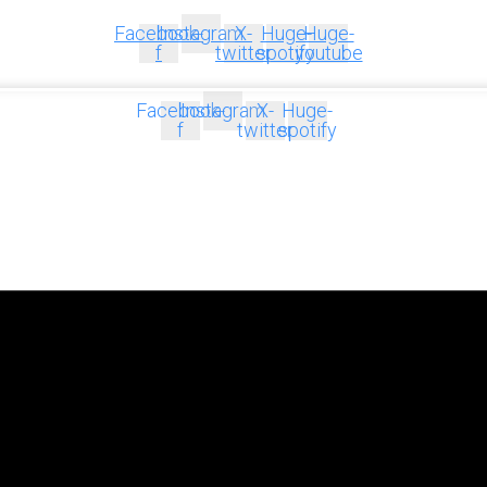
Facebook-
Instagram
X-
Huge-
Huge-
f
twitter
spotify
youtube
Facebook-
Instagram
X-
Huge-
f
twitter
spotify