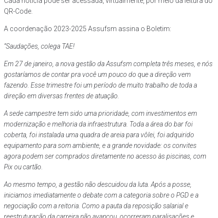
Cada notícia pode ser acessada, virtualmente, por meio da leitura do
QR-Code.
A coordenação 2023-2025 Assufsm assina o Boletim:
“Saudações, colega TAE!
Em 27 de janeiro, a nova gestão da Assufsm completa três meses, e nós
gostaríamos de contar pra você um pouco do que a direção vem
fazendo. Esse trimestre foi um período de muito trabalho de toda a
direção em diversas frentes de atuação.
A sede campestre tem sido uma prioridade, com investimentos em
modernização e melhoria da infraestrutura. Toda a área do bar foi
coberta, foi instalada uma quadra de areia para vôlei, foi adquirido
equipamento para som ambiente, e a grande novidade: os convites
agora podem ser comprados diretamente no acesso às piscinas, com
Pix ou cartão.
Ao mesmo tempo, a gestão não descuidou da luta. Após a posse,
iniciamos imediatamente o debate com a categoria sobre o PGD e a
negociação com a reitoria. Como a pauta da reposição salarial e
reestruturação da carreira não avançou, ocorreram paralisações e