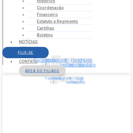
Histórico
Coordenação
Financeiro
Estatuto e Regimento
Cartilhas
Boletins
NOTÍCIAS
SERVIÇOS
FILIE-SE
AGENDA
Facebook-
Instagram
X-
Huge-
Huge-
CONTATO
f
twitter
spotify
youtube
ÁREA DO FILIADO
Facebook-
Instagram
X-
Huge-
f
twitter
spotify