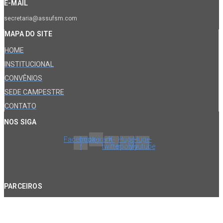
E-MAIL
secretaria@assufsm.com
MAPA DO SITE
HOME
INSTITUCIONAL
CONVÊNIOS
SEDE CAMPESTRE
CONTATO
NOS SIGA
Facebook-
Instagram
X-
Huge-
Huge-
f
twitter
spotify
youtube
PARCEIROS