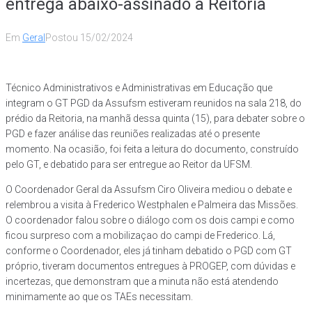
entrega abaixo-assinado à Reitoria
Em
Geral
Postou
15/02/2024
Técnico Administrativos e Administrativas em Educação que
integram o GT PGD da Assufsm estiveram reunidos na sala 218, do
prédio da Reitoria, na manhã dessa quinta (15), para debater sobre o
PGD e fazer análise das reuniões realizadas até o presente
momento. Na ocasião, foi feita a leitura do documento, construído
pelo GT, e debatido para ser entregue ao Reitor da UFSM.
O Coordenador Geral da Assufsm Ciro Oliveira mediou o debate e
relembrou a visita à Frederico Westphalen e Palmeira das Missões.
O coordenador falou sobre o diálogo com os dois campi e como
ficou surpreso com a mobilizaçao do campi de Frederico. Lá,
conforme o Coordenador, eles já tinham debatido o PGD com GT
próprio, tiveram documentos entregues à PROGEP, com dúvidas e
incertezas, que demonstram que a minuta não está atendendo
minimamente ao que os TAEs necessitam.