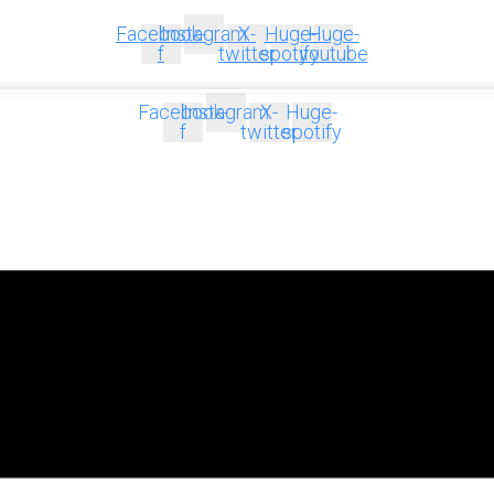
Facebook-
Instagram
X-
Huge-
Huge-
f
twitter
spotify
youtube
Facebook-
Instagram
X-
Huge-
f
twitter
spotify