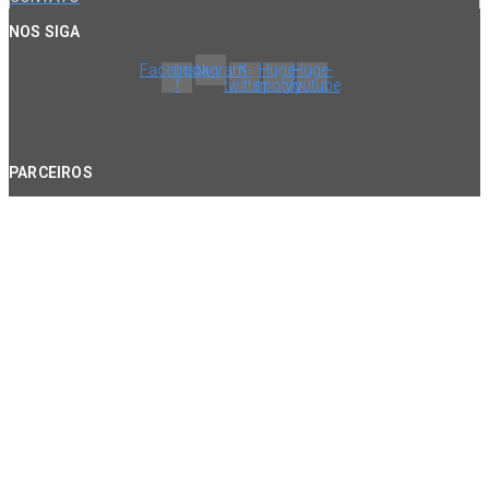
NOS SIGA
Facebook-
Instagram
X-
Huge-
Huge-
f
twitter
spotify
youtube
PARCEIROS