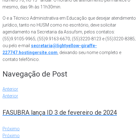
número 70, no 13º andar. O horário de atendimento permanece o
mesmo, das 9h às 11h30min.
O e a Técnico Administrativa em Educação que desejar atendimento
jurídico, tanto no HUSM como no escritório, deve solicitar
agendamento na Secretaria da Assufsm, pelos contatos:
(55)9.9105-9965; (55)9.9163-6670; (55)3220-8123 e (55)3220-8385;
ou pelo e-mail
secretaria@lightyellow-giraffe-
227747.hostingersite.com
, deixando seu nome completo e
contato telefônico.
Navegação de Post
Anterior
Anterior
FASUBRA lança ID 3 de fevereiro de 2024
Próximo
Próximo