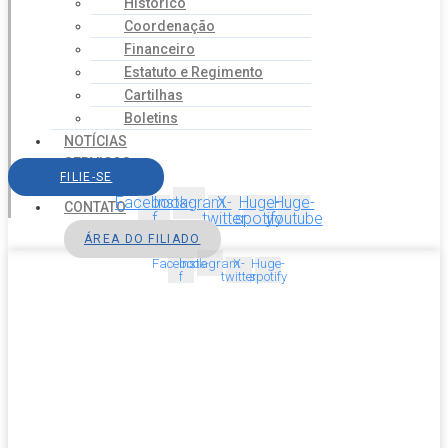
Histórico
Coordenação
Financeiro
Estatuto e Regimento
Cartilhas
Boletins
NOTÍCIAS
SERVIÇOS
FILIE-SE
AGENDA
Facebook-
Instagram
X-
Huge-
Huge-
CONTATO
f
twitter
spotify
youtube
ÁREA DO FILIADO
Facebook-
Instagram
X-
Huge-
f
twitter
spotify