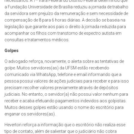
necessários. A 7ª Vara Federal do Distrito Federal determinou que
a Fundação Universidade de Brasília reduziu a jornada de trabalho
da servidora sem prejuízo da remuneração e sem necessidade de
compensação de 8 para 6 horas diárias. A decisão se baseia na
legislação que garante aos pais o direito à jornada reduzida para
acompanhar os filhos com transtorno de espectro autista em
consultas e tratamentos médicos.
Golpes
O advogado reforça, novamente, o alerta sobre as tentativas de
golpe. Muitos servidores(as) da UFSM estão recebendo
comunicado via WhatsApp, telefone e email informando que a
pessoa possui valores de ações judiciais para receber e para isso
precisam recolher valores previamente através de depósitos
judiciais. No entanto, o servidor(a) não possui valor nenhum para
receber e acaba efetuando pagamentos indevidos aos golpistas.
Muitos desses golpes estão usando o nome do escritório para
enganar os servidores(as).
Heverton reforça a informação que o escritório não realiza esse
tipo de contato, além de salientar que o judiciário não cobra